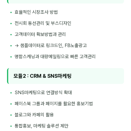
이상미
효율적인 시장조사 방법
이미루
전시회 동선관리 및 부스디자인
이옥겸
고객데이터 확보방법과 관리
이인우
→ 샘플데이터로 링크드인, FB노출광고
임아라
명함스캐닝과 대량메일링으로 빠른 고객관리
전승빈
정일영
모듈2 : CRM & SNS마케팅
조안나
SNS마케팅으로 연결방식 확대
조은아
페이스북 그룹과 페이지를 활요한 홍보기법
진나하
블로그와 카페의 활용
최지혜
통합홍보, 마케팅 솔루션 제안
홍은표