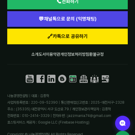
📞
전화하기
💬
채널톡으로 문의 (익명채팅)
🔗
카톡으로 공유하기
소개
도서
이용약관
개인정보처리방침
환불규정
나눔경영컨설팅 | 대표 : 김종혁
사업자등록번호 : 220-09-52390 | 통신판매업신고번호 : 2025-대전서구-2328
주소 : (35335) 대전광역시 서구 도산로 79 / 개인정보관리책임자 : 김종혁
전화번호 : 010-2414-3329 | 전자우편 : jazzmania74@gmail.com
호스팅서비스 제공자 : Google LLC (Firebase Hosting)
Copyright © 나눔경영컨설팅 All Rights Reserved.