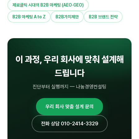
커뮤니티
제로클릭 시대의 B2B 마케팅 (AEO·GEO)
토크
B2B 마케팅 A to Z
B2B가치제안
B2B 브랜드 전략
문서자료실
영상자료실
AI 웹앱
이 과정, 우리 회사에 맞춰 설계해
등급 · 포인트
드립니다
문의
진단부터 실행까지 — 나눔경영컨설팅
1:1 문의
공지사항
우리 회사 맞춤 설계 문의
자주 묻는 질문
전화 상담 010-2414-3329