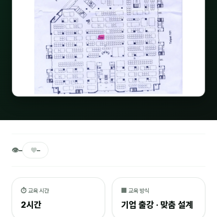
🎓 강사육성 · 교수법
4
🏭 산업 특화
5
💻 IT · 디지털
8
🎬 영상 · 콘텐츠
4
📊 프레젠테이션 · 기획
11
🚀 창업 · 커리어
13
🗣️ 외국어 강의
2
👁
♥
–
–
👥 리더십 · 조직
14
📚 인문학 · 교양
7
⏱ 교육 시간
🏢 교육 방식
2시간
기업 출강 · 맞춤 설계
🤲 협력강사 과정
15