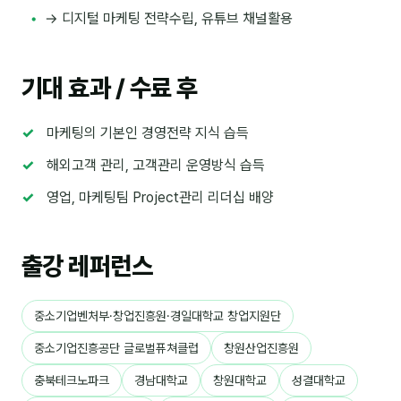
→ 디지털 마케팅 전략수립, 유튜브 채널활용
후기
기대 효과 / 수료 후
대면교육 후기
담당자·교육생 피드백
마케팅의 기본인 경영전략 지식 습득
고객사 레퍼런스
해외고객 관리, 고객관리 운영방식 습득
온라인강의 수강 후기
영업, 마케팅팀 Project관리 리더십 배양
AI입문
출강 레퍼런스
AI툴
중소기업벤처부·창업진흥원·경일대학교 창업지원단
전체 도구
중소기업진흥공단 글로벌퓨쳐클럽
창원산업진흥원
미팅·보고
충북테크노파크
경남대학교
창원대학교
성결대학교
제안·영업