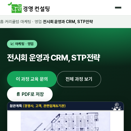
홈
›
커리큘럼
›
마케팅 · 영업
›
전시회 운영과 CRM, STP전략
홈
커리큘럼
📈 마케팅 · 영업
🛡️ 법정 의무교육 4종
전시회 운영과 CRM, STP전략
🤖 AI · IT 교육
17
📈 마케팅 · 영업
18
이 과정 교육 문의
전체 과정 보기
🤝 B2B 세일즈
13
📄 PDF로 저장
💼 비즈니스 스킬
13
🧭 경영전략 · 트렌드
8
🌏 글로벌 비즈니스
10