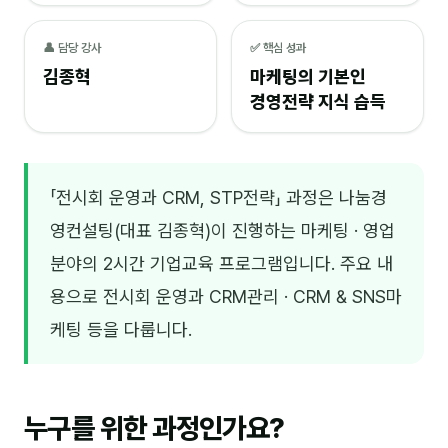
NEW
온라인강의
👤 담당 강사
✅ 핵심 성과
김종혁
마케팅의 기본인
📈 B2B 마케팅
3
경영전략 지식 습득
🤖 AI 실무
2
🧭 기획·전략
1
「전시회 운영과 CRM, STP전략」 과정은 나눔경
강사
영컨설팅(대표 김종혁)이 진행하는 마케팅 · 영업
분야의 2시간 기업교육 프로그램입니다. 주요 내
김종혁
용으로 전시회 운영과 CRM관리 · CRM & SNS마
구자룡
케팅 등을 다룹니다.
김경태
김소연
누구를 위한 과정인가요?
김의중