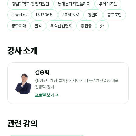
경일대학교 창업지원단
동대문디자인플라자
두와이즈켐
분석
FiberFox
PUB365.
365ENM
경일대
공구조합
마케팅
광주여대
볼빅
외식산업협회
중진공
外
재무·계약
B2B 영업도구
강사 소개
일정
김종혁
지식
《B2B 마케팅 설계》 저자이자 나눔경영컨설팅 대표
김종혁 강사
용어사전
프로필 보기 →
트렌드 리포트
관련 강의
칼럼