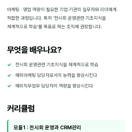
김종무
마케팅 · 영업 역량이 필요한 기업·기관의 실무자와 리더에게
김지혜
적합한 과정입니다. 특히 ‘전시회 운영관련 기초지식을
체계적으로 학습’를 목표로 하는 조직에 권장합니다.
김휘
노준영
무엇을 배우나요?
Maria
민광동
전시회 운영관련 기초지식을 체계적으로 학습
박혜랑
해외마케팅 담당자로서의 능력을 향상시킨다
해외직무업무 담당자의 역량을 향상시킨다
안정미
오미영
커리큘럼
윤석현
은종성
모듈1 : 전시회 운영과 CRM관리