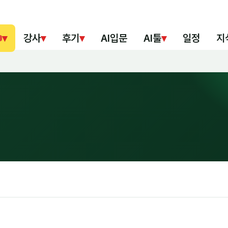
▾
강사
▾
후기
▾
AI입문
AI툴
▾
일정
지