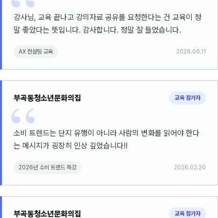
강사님, 교육 끝나고 강의자료 공유를 요청한다는 건 교육이 정
분석
말 좋았다는 뜻입니다. 감사합니다. 정말 잘 들었습니다.
마케팅
AX 컨설팅 교육
2026.06.11
재무·계약
B2B 영업도구
부곡동청소년문화의집
교육 참가자
일정
지식
소비 트렌드는 단지 유행이 아니라 사람의 변화를 읽어야 한다
는 메시지가 굉장히 인상 깊었습니다!!
용어사전
트렌드 리포트
2026년 소비 트렌드 특강
2026.02.20
칼럼
부곡동청소년문화의집
교육 참가자