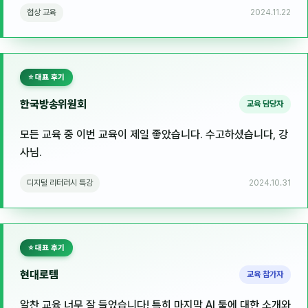
김종무
협상 교육
2024.11.22
김지혜
김휘
⭐ 대표 후기
노준영
한국방송위원회
교육 담당자
Maria
모든 교육 중 이번 교육이 제일 좋았습니다. 수고하셨습니다, 강
민광동
사님.
박혜랑
디지털 리터러시 특강
2024.10.31
안정미
오미영
⭐ 대표 후기
윤석현
현대로템
교육 참가자
은종성
알찬 교육 너무 잘 들었습니다! 특히 마지막 AI 툴에 대한 소개와