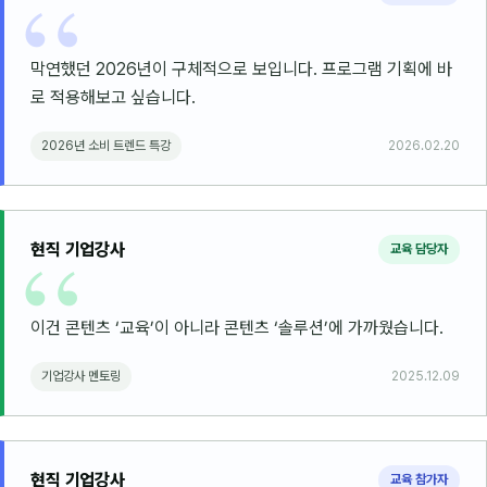
커뮤니티
토크
막연했던 2026년이 구체적으로 보입니다. 프로그램 기획에 바
문서자료실
로 적용해보고 싶습니다.
영상자료실
2026년 소비 트렌드 특강
2026.02.20
AI 웹앱
등급 · 포인트
현직 기업강사
교육 담당자
문의
이건 콘텐츠 ‘교육’이 아니라 콘텐츠 ‘솔루션’에 가까웠습니다.
💰 교육 견적 계산기
1:1 문의
기업강사 멘토링
2025.12.09
공지사항
자주 묻는 질문
현직 기업강사
교육 참가자