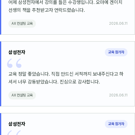
어제 삼성전자에서 강의를 들은 수강생입니다. 오마에 겐이치
선생의 책을 추천받고자 연락드렸습니다.
후기
AX 컨설팅 교육
2026.06.11
대면교육 후기
담당자·교육생 피드백
삼성전자
고객사 레퍼런스
교육 참가자
온라인강의 수강 후기
교육 정말 좋았습니다. 직접 만드신 서적까지 보내주신다고 하
AI입문
셔서 너무 감동받았습니다. 진심으로 감사합니다.
AX 컨설팅 교육
2026.06.11
AI툴
전체 도구
미팅·보고
삼성전자
교육 참가자
제안·영업