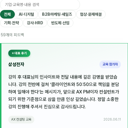
🎓 강사육성 · 교수법
4
전체
AI·디지털
B2B마케팅·세일즈
협상·문제해결
🏭 산업 특화
5
기획·전략
강사·HRD
반도체·산업
💻 IT · 디지털
8
59개의 피드백
🎬 영상 · 콘텐츠
4
⭐ 대표 후기
📊 프레젠테이션 · 기획
11
삼성전자
교육 참가자
🚀 창업 · 커리어
13
강의 후 대표님의 인사이트와 전달 내용에 깊은 감명을 받았습
🗣️ 외국어 강의
2
니다. 강의 전반에 걸쳐 ‘클라이언트와 50:50으로 책임을 분담
하며 일해야 한다’는 메시지가, 앞으로 AX PM이자 컨설턴트가
👥 리더십 · 조직
14
되기 위한 기준점으로 삼을 만큼 인상 깊었습니다. 정말 소중한
강의 진행해 주셔서 진심으로 감사드립니다.
📚 인문학 · 교양
7
AX 컨설팅 교육
2026.06.11
🤲 협력강사 과정
15