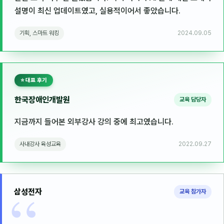
이상미
설명이 최신 업데이트였고, 실용적이어서 좋았습니다.
이미루
기획, 스마트 워킹
2024.09.05
이옥겸
이인우
⭐ 대표 후기
임아라
한국장애인개발원
교육 담당자
전승빈
지금까지 들어본 외부강사 강의 중에 최고였습니다.
정일영
조안나
사내강사 육성교육
2022.09.27
조은아
진나하
삼성전자
교육 참가자
최지혜
홍은표