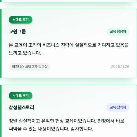
NEW
온라인강의
⭐ 대표 후기
📈 B2B 마케팅
3
교원그룹
교육 담당자
🤖 AI 실무
2
본 교육이 조직의 비즈니스 전략에 실질적으로 기여하고 있음을
🧭 기획·전략
1
느끼고 있습니다.
비즈니스 모델 2차 워크샵
2025.11.26
강사
김종혁
구자룡
⭐ 대표 후기
김경태
삼성웰스토리
교육 참가자
김소연
정말 실질적이고 유익한 협상 교육이었습니다. 현장에서 바로
써먹을 수 있는 내용이었습니다. 감사합니다.
김의중