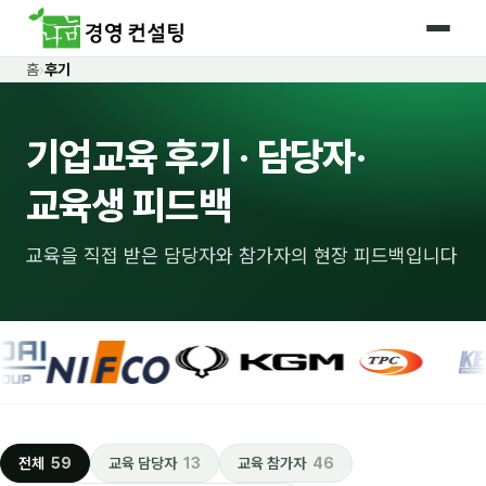
홈
›
후기
홈
기업교육 후기 · 담당자·
커리큘럼
🛡️ 법정 의무교육 4종
교육생 피드백
🤖 AI · IT 교육
17
교육을 직접 받은 담당자와 참가자의 현장 피드백입니다
📈 마케팅 · 영업
18
🤝 B2B 세일즈
13
💼 비즈니스 스킬
13
🧭 경영전략 · 트렌드
8
전체
59
교육 담당자
13
교육 참가자
46
🌏 글로벌 비즈니스
10