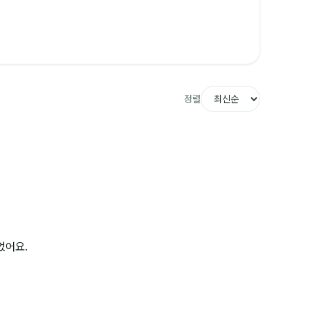
정렬
었어요.