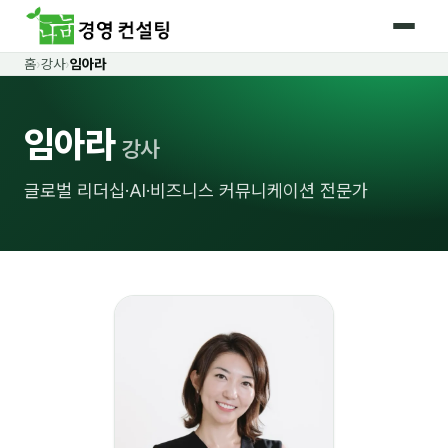
홈
›
강사
›
임아라
홈
임아라
커리큘럼
강사
🛡️ 법정 의무교육 4종
글로벌 리더십·AI·비즈니스 커뮤니케이션 전문가
🤖 AI · IT 교육
18
📈 마케팅 · 영업
18
🤝 B2B 세일즈
13
💼 비즈니스 스킬
13
🧭 경영전략 · 트렌드
8
🌏 글로벌 비즈니스
10