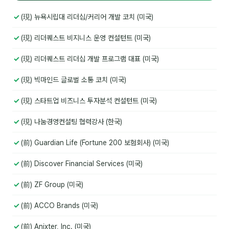
김종무
(現) 뉴욕시립대 리더십/커리어 개발 코치 (미국)
김지혜
(現) 리더퀘스트 비지니스 운영 컨설턴트 (미국)
김휘
(現) 리더퀘스트 리더십 개발 프로그램 대표 (미국)
노준영
(現) 빅마인드 글로벌 소통 코치 (미국)
Maria
(現) 스타트업 비즈니스 투자분석 컨설턴트 (미국)
민광동
(現) 나눔경영컨설팅 협력강사 (한국)
박혜랑
(前) Guardian Life (Fortune 200 보험회사) (미국)
안정미
(前) Discover Financial Services (미국)
오미영
(前) ZF Group (미국)
윤석현
(前) ACCO Brands (미국)
은종성
(前) Anixter, Inc. (미국)