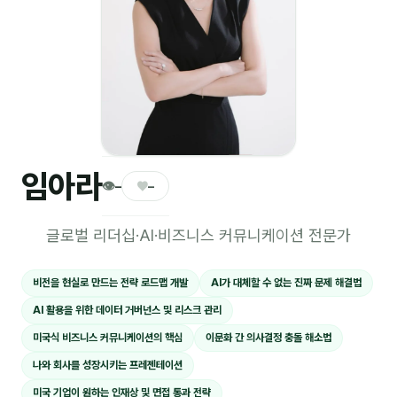
🎓 강사육성 · 교수법
4
🏭 산업 특화
5
💻 IT · 디지털
8
🎬 영상 · 콘텐츠
4
임아라
📊 프레젠테이션 · 기획
11
👁
♥
–
–
🚀 창업 · 커리어
13
글로벌 리더십·AI·비즈니스 커뮤니케이션 전문가
🗣️ 외국어 강의
2
비전을 현실로 만드는 전략 로드맵 개발
AI가 대체할 수 없는 진짜 문제 해결법
👥 리더십 · 조직
14
AI 활용을 위한 데이터 거버넌스 및 리스크 관리
📚 인문학 · 교양
7
미국식 비즈니스 커뮤니케이션의 핵심
이문화 간 의사결정 충돌 해소법
나와 회사를 성장시키는 프레젠테이션
🤲 협력강사 과정
15
미국 기업이 원하는 인재상 및 면접 통과 전략