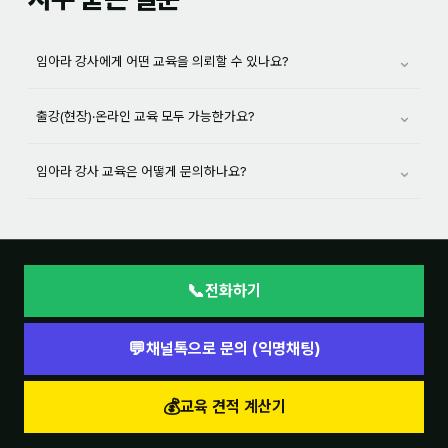
후기
⌄
임아라 강사에게 어떤 교육을 의뢰할 수 있나요?
대면교육 후기
⌄
출강(현장)·온라인 교육 모두 가능한가요?
담당자·교육생 피드백
⌄
임아라 강사 교육은 어떻게 문의하나요?
고객사 레퍼런스
온라인강의 수강 후기
AI입문
📞
전화하기
AI툴
💬
채널톡으로 문의 (익명채팅)
전체 도구
미팅·보고
💰
교육 견적 계산기
제안·영업