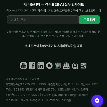
📮 나눔레터 — 격주 B2B·AI 실무 인사이트
분석
용어 하나 깊이 파기 · 현장 적용 팁 · 기업교육 트렌드를 2주에 한 번 보내드립니다
마케팅
구독하기
재무·계약
구독하기를 누르면 확인 메일이 발송됩니다 · 메일의 링크를 눌러야 수신(마케팅 정보) 동
의가 완료됩니다 · 언제든 수신거부 가능 ·
개인정보처리방침
B2B 영업도구
소개
도서
이용약관
개인정보처리방침
환불규정
일정
지식
용어사전
나눔경영컨설팅 | 대표 : 김종혁
트렌드 리포트
사업자등록번호 : 220-09-52390 | 통신판매업신고번호 : 2025-대전서구-2328
주소 : (35335) 대전광역시 서구 도산로 79 / 개인정보관리책임자 : 김종혁
칼럼
전화번호 : 010-2414-3329 | 전자우편 : jazzmania74@gmail.com
호스팅서비스 제공자 : Google LLC (Firebase Hosting)