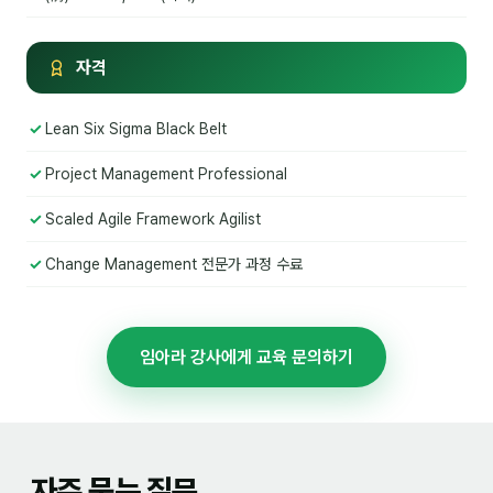
이상미
이미루
자격
이옥겸
Lean Six Sigma Black Belt
이인우
Project Management Professional
임아라
Scaled Agile Framework Agilist
전승빈
Change Management 전문가 과정 수료
정일영
조안나
임아라 강사에게 교육 문의하기
조은아
진나하
최지혜
자주 묻는 질문
홍은표