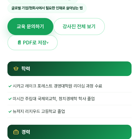
글로벌 기업/현회사에서 필요한 인재로 살아남는 법
NEW
온라인강의
📈 B2B 마케팅
3
교육 문의하기
강사진 전체 보기
🤖 AI 실무
2
📄 PDF로 저장
▾
🧭 기획·전략
1
학력
강사
김종혁
시카고 레이크 포레스트 경영대학원 리더십 과정 수료
구자룡
미시간 주립대 국제외교학, 정치경제학 학사 졸업
김경태
뉴저지 리지우드 고등학교 졸업
김소연
김의중
경력