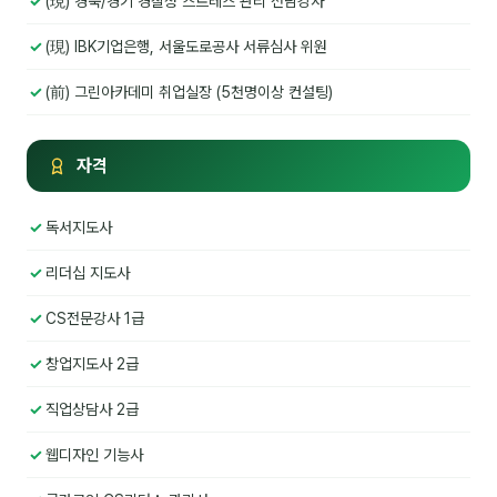
(現) 경북/경기 경찰청 스트레스 관리 전담강사
김종무
(現) IBK기업은행, 서울도로공사 서류심사 위원
김지혜
(前) 그린아카데미 취업실장 (5천명이상 컨설팅)
김휘
노준영
자격
Maria
독서지도사
민광동
리더십 지도사
박혜랑
CS전문강사 1급
안정미
창업지도사 2급
오미영
직업상담사 2급
윤석현
웹디자인 기능사
은종성