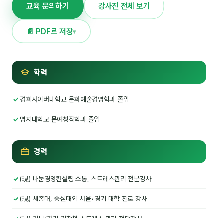
교육 문의하기
강사진 전체 보기
NEW
온라인강의
📄 PDF로 저장
▾
📈 B2B 마케팅
3
🤖 AI 실무
2
학력
🧭 기획·전략
1
경희사이버대학교 문화예술경영학과 졸업
강사
명지대학교 문예창작학과 졸업
김종혁
구자룡
경력
김경태
(現) 나눔경영컨설팅 소통, 스트레스관리 전문강사
김소연
(現) 세종대, 숭실대외 서울•경기 대학 진로 강사
김의중