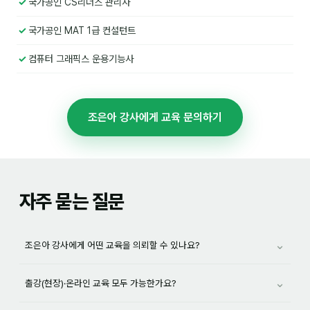
국가공인 CS리더스 관리사
이상미
국가공인 MAT 1급 컨설턴트
이미루
이옥겸
컴퓨터 그래픽스 운용기능사
이인우
임아라
조은아 강사에게 교육 문의하기
전승빈
정일영
자주 묻는 질문
조안나
조은아
⌄
조은아 강사에게 어떤 교육을 의뢰할 수 있나요?
진나하
최지혜
⌄
출강(현장)·온라인 교육 모두 가능한가요?
홍은표