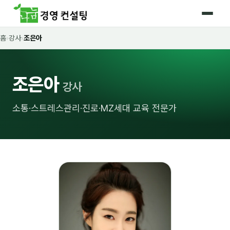
홈
›
강사
›
조은아
홈
커리큘럼
조은아
강사
🛡️ 법정 의무교육 4종
소통·스트레스관리·진로·MZ세대 교육 전문가
🤖 AI · IT 교육
17
📈 마케팅 · 영업
18
🤝 B2B 세일즈
13
💼 비즈니스 스킬
13
🧭 경영전략 · 트렌드
8
🌏 글로벌 비즈니스
10