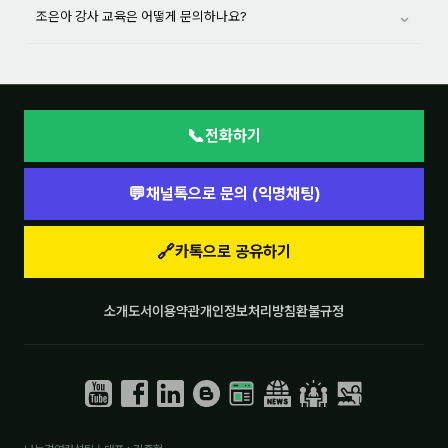
⌄
조은아 강사 교육은 어떻게 문의하나요?
후기
대면교육 후기
담당자·교육생 피드백
📞
전화하기
고객사 레퍼런스
💬
채널톡으로 문의 (익명채팅)
온라인강의 수강 후기
🔗
카톡으로 공유하기
AI입문
소개
도서
이용약관
개인정보처리방침
환불규정
AI툴
전체 도구
미팅·보고
제안·영업