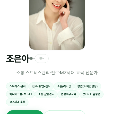
🎓 강사육성 · 교수법
4
🏭 산업 특화
5
💻 IT · 디지털
8
🎬 영상 · 콘텐츠
4
📊 프레젠테이션 · 기획
11
조은아
👁
♥
–
–
🚀 창업 · 커리어
13
소통·스트레스관리·진로·MZ세대 교육 전문가
🗣️ 외국어 강의
2
👥 리더십 · 조직
14
스트레스 관리
진로•취업•전직
소통/리더십
창업(디자인씽킹)
애니어그램•MBTI
소통 갈등관리
법정의무교육
챗GPT 활용법
📚 인문학 · 교양
7
MZ세대 소통
🤲 협력강사 과정
15