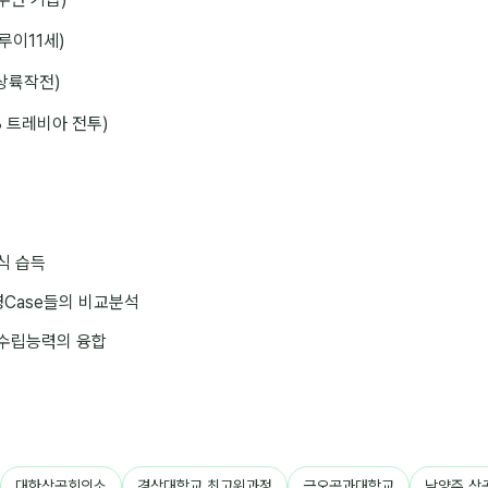
루이11세)
천상륙작전)
8 트레비아 전투)
식 습득
영Case들의 비교분석
수립능력의 융합
대한상공회의소
경상대학교 최고위과정
금오공과대학교
남양주 상