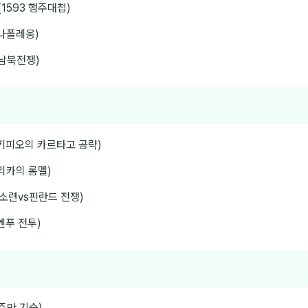
 (1593 행주대첩)
 나폴레옹)
 남북전쟁)
스키피오의 카르타고 공략)
리카의 롬멜)
 소련vs핀란드 전쟁)
엔푸 전투)
주만 기습)