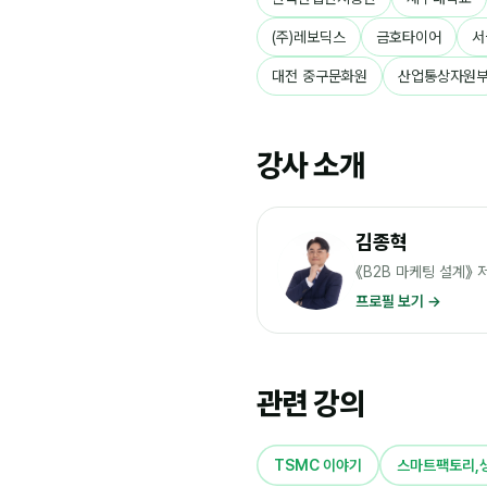
(주)레보딕스
금호타이어
서
대전 중구문화원
산업통상자원
강사 소개
김종혁
《B2B 마케팅 설계》
프로필 보기 →
관련 강의
TSMC 이야기
스마트팩토리,