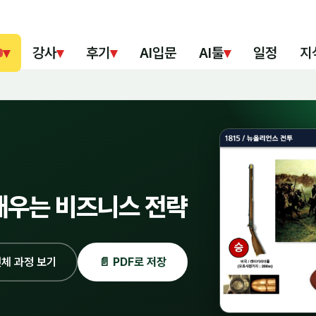
▾
강사
▾
후기
▾
AI입문
AI툴
▾
일정
지
배우는 비즈니스 전략
체 과정 보기
📄 PDF로 저장