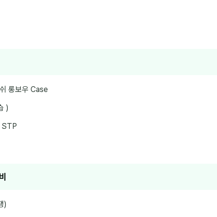
쉬 롱보우 Case
 )
, STP
정비
쟁)