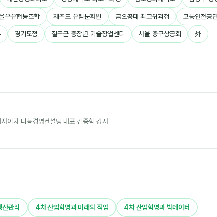
울우유협동조합
제주도 유림문화원
금오공대 최고위과정
교통안전공
부
경기도청
칠곡군 중장년 기술창업센터
서울 중구상공회
外
 저자이자 나눔경영컨설팅 대표 김종혁 강사
생산관리
4차 산업혁명과 미래의 직업
4차 산업혁명과 빅데이터