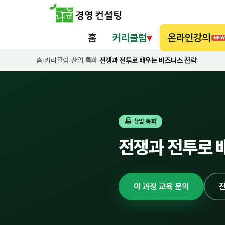
홈
커리큘럼
▾
온라인강의
NEW
홈
›
커리큘럼
›
산업 특화
›
전쟁과 전투로 배우는 비즈니스 전략
🏭 산업 특화
전쟁과 전투로 
이 과정 교육 문의
전