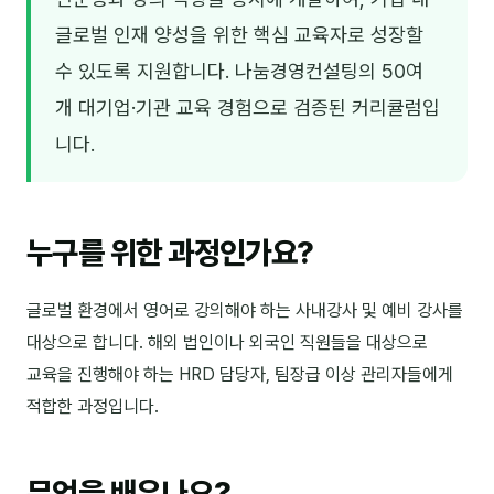
김종무
글로벌 인재 양성을 위한 핵심 교육자로 성장할
김지혜
수 있도록 지원합니다. 나눔경영컨설팅의 50여
김휘
개 대기업·기관 교육 경험으로 검증된 커리큘럼입
니다.
노준영
Maria
민광동
누구를 위한 과정인가요?
박혜랑
글로벌 환경에서 영어로 강의해야 하는 사내강사 및 예비 강사를
안정미
대상으로 합니다. 해외 법인이나 외국인 직원들을 대상으로
오미영
교육을 진행해야 하는 HRD 담당자, 팀장급 이상 관리자들에게
적합한 과정입니다.
윤석현
은종성
무엇을 배우나요?