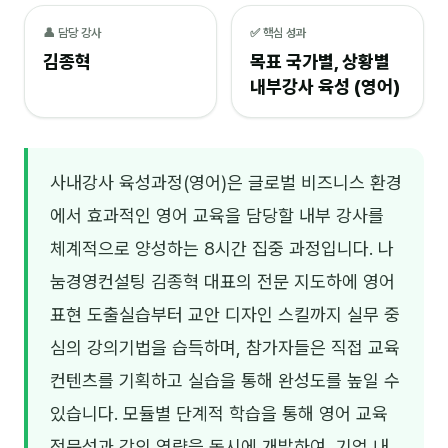
NEW
👤 담당 강사
✅ 핵심 성과
온라인강의
김종혁
목표 국가별, 상황별
📈 B2B 마케팅
3
내부강사 육성 (영어)
🤖 AI 실무
2
🧭 기획·전략
1
사내강사 육성과정(영어)은 글로벌 비즈니스 환경
에서 효과적인 영어 교육을 담당할 내부 강사를
강사
체계적으로 양성하는 8시간 집중 과정입니다. 나
김종혁
눔경영컨설팅 김종혁 대표의 전문 지도하에 영어
구자룡
표현 도출실습부터 교안 디자인 스킬까지 실무 중
김경태
심의 강의기법을 습득하며, 참가자들은 직접 교육
컨텐츠를 기획하고 실습을 통해 완성도를 높일 수
김소연
있습니다. 모듈별 단계적 학습을 통해 영어 교육
김의중
전문성과 강의 역량을 동시에 개발하여, 기업 내