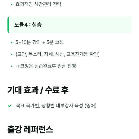
효과적인 시간관리 전략
분석
마케팅
모듈4 : 실습
재무·계약
5~10분 강의 + 5분 코칭
B2B 영업도구
(교안, 목소리, 자세, 시선, 교육전개등 확인)
일정
→코칭은 실습완료후 일괄 진행
지식
기대 효과 / 수료 후
용어사전
목표 국가별, 상황별 내부강사 육성 (영어)
트렌드 리포트
칼럼
출강 레퍼런스