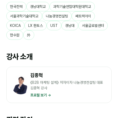
커뮤니티
한국전력
경남대학교
과학기술연합대학원대학교
토크
서울과학기술대학교
나눔경영컨설팅
쎄트렉아이
문서자료실
KOICA
LX 판토스
UST
경남대
서울글로벌센터
영상자료실
한수원
外
AI 웹앱
등급 · 포인트
강사 소개
문의
김종혁
💰 교육 견적 계산기
《B2B 마케팅 설계》 저자이자 나눔경영컨설팅 대표
김종혁 강사
1:1 문의
프로필 보기 →
공지사항
자주 묻는 질문