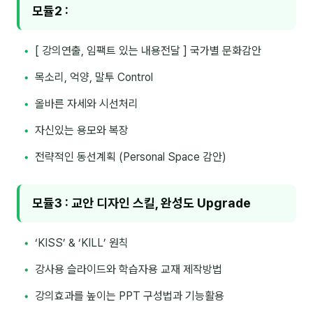
모듈2 :
후기
[ 강의연출, 임팩트 있는 내용전달 ] 국가별 문화감안
대면교육 후기
목소리, 억양, 말투 Control
담당자·교육생 피드백
올바른 자세와 시선처리
고객사 레퍼런스
자신있는 용모와 복장
온라인강의 수강 후기
전략적인 동선계획 (Personal Space 감안)
AI입문
모듈3 : 교안 디자인 스킬, 완성도 Upgrade
AI툴
‘KISS’ & ‘KILL’ 원칙
전체 도구
강사용 슬라이드와 학습자용 교재 제작방법
미팅·보고
강의효과를 높이는 PPT 구성법과 기능활용
제안·영업