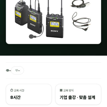
🎓 강사육성 · 교수법
4
🏭 산업 특화
5
💻 IT · 디지털
8
🎬 영상 · 콘텐츠
4
📊 프레젠테이션 · 기획
11
🚀 창업 · 커리어
13
🗣️ 외국어 강의
2
👁
♥
–
–
👥 리더십 · 조직
14
📚 인문학 · 교양
⏱ 교육 시간
🏢 교육 방식
7
8시간
기업 출강 · 맞춤 설계
🤲 협력강사 과정
15