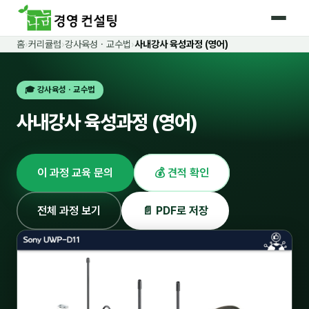
홈
›
커리큘럼
›
강사육성 · 교수법
›
사내강사 육성과정 (영어)
홈
🎓 강사육성 · 교수법
커리큘럼
사내강사 육성과정 (영어)
🛡️ 법정 의무교육 4종
🤖 AI · IT 교육
17
이 과정 교육 문의
💰 견적 확인
📈 마케팅 · 영업
18
🤝 B2B 세일즈
13
전체 과정 보기
📄 PDF로 저장
💼 비즈니스 스킬
13
🧭 경영전략 · 트렌드
8
🌏 글로벌 비즈니스
10