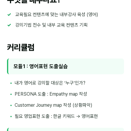
이상미
이미루
교육필요 컨텐츠에 맞는 내부강사 육성 (영어)
강의기법 전수 및 내부 교육 컨텐츠 기획
이옥겸
이인우
커리큘럼
임아라
전승빈
모듈1 : 영어표현 도출실습
정일영
내가 영어로 강의할 대상은 ‘누구’인가?
조안나
PERSONA 도출 : Empathy map 작성
조은아
Customer Journey map 작성 (상황파악)
진나하
필요 영업표현 도출 : 한글 키워드 → 영어표현
최지혜
홍은표