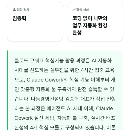
NEW
온라인강의
👤 담당 강사
✅ 핵심 성과
김종혁
코딩 없이 나만의
📈 B2B 마케팅
3
업무 자동화 환경
완성
🤖 AI 실무
2
🧭 기획·전략
1
클로드 코워크 핵심기능 활용 과정은 AI 자동화
강사
시대를 선도하는 실무진을 위한 4시간 집중 교육
김종혁
으로, Claude Cowork의 핵심 기능 이해부터 개
구자룡
인 맞춤형 자동화 툴 구축까지 완전 습득할 수 있
습니다. 나눔경영컨설팅 김종혁 대표가 직접 진행
김경태
하는 본 과정은 에이전트 AI 시대 이해, Claude
김소연
Cowork 실전 세팅, 자동화 툴 구축, 실시간 배포
김의중
완성의 4개 핵심 모듈로 구성되어 있습니다. 이론