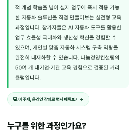
김종무
적 개념 학습을 넘어 실제 업무에 즉시 적용 가능
김지혜
한 자동화 솔루션을 직접 만들어보는 실전형 교육
과정입니다. 참가자들은 AI 자동화 도구를 활용한
김휘
업무 효율성 극대화와 생산성 혁신을 경험할 수
노준영
있으며, 개인별 맞춤 자동화 시스템 구축 역량을
Maria
완전히 내재화할 수 있습니다. 나눔경영컨설팅의
민광동
50여 개 대기업·기관 교육 경험으로 검증된 커리
큘럼입니다.
박혜랑
안정미
💻 이 주제, 온라인 강의로 먼저 배워보기 →
오미영
윤석현
누구를 위한 과정인가요?
은종성