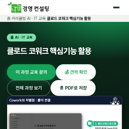
홈
›
커리큘럼
›
AI · IT 교육
›
클로드 코워크 핵심기능 활용
홈
🤖 AI · IT 교육
커리큘럼
클로드 코워크 핵심기능 활용
🛡️ 법정 의무교육 4종
🤖 AI · IT 교육
17
이 과정 교육 문의
💰 견적 확인
📈 마케팅 · 영업
18
🤝 B2B 세일즈
13
전체 과정 보기
📄 PDF로 저장
💼 비즈니스 스킬
13
🧭 경영전략 · 트렌드
8
🌏 글로벌 비즈니스
10