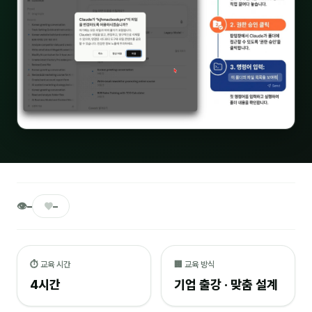
🎓 강사육성 · 교수법
4
🏭 산업 특화
5
💻 IT · 디지털
8
🎬 영상 · 콘텐츠
4
📊 프레젠테이션 · 기획
11
🚀 창업 · 커리어
13
🗣️ 외국어 강의
2
👁
♥
–
–
👥 리더십 · 조직
14
📚 인문학 · 교양
7
⏱ 교육 시간
🏢 교육 방식
4시간
기업 출강 · 맞춤 설계
🤲 협력강사 과정
15