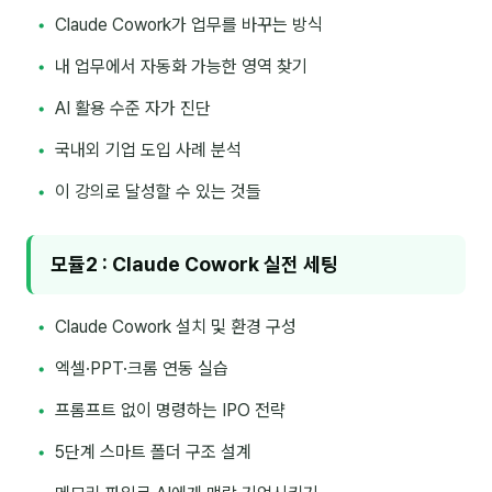
Claude Cowork가 업무를 바꾸는 방식
후기
내 업무에서 자동화 가능한 영역 찾기
대면교육 후기
AI 활용 수준 자가 진단
담당자·교육생 피드백
국내외 기업 도입 사례 분석
이 강의로 달성할 수 있는 것들
고객사 레퍼런스
온라인강의 수강 후기
모듈2 : Claude Cowork 실전 세팅
AI입문
Claude Cowork 설치 및 환경 구성
AI툴
엑셀·PPT·크롬 연동 실습
전체 도구
프롬프트 없이 명령하는 IPO 전략
미팅·보고
5단계 스마트 폴더 구조 설계
제안·영업