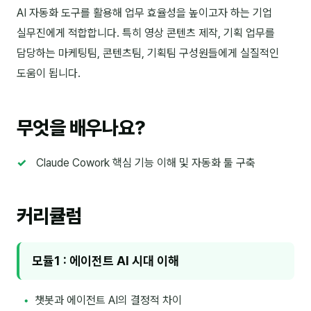
이상미
AI 자동화 도구를 활용해 업무 효율성을 높이고자 하는 기업
이미루
실무진에게 적합합니다. 특히 영상 콘텐츠 제작, 기획 업무를
담당하는 마케팅팀, 콘텐츠팀, 기획팀 구성원들에게 실질적인
이옥겸
도움이 됩니다.
이인우
임아라
무엇을 배우나요?
전승빈
Claude Cowork 핵심 기능 이해 및 자동화 툴 구축
정일영
조안나
커리큘럼
조은아
진나하
모듈1 : 에이전트 AI 시대 이해
최지혜
챗봇과 에이전트 AI의 결정적 차이
홍은표