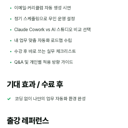
커뮤니티
이메일·커리큘럼 자동 생성 시연
토크
정기 스케줄링으로 무인 운영 설정
문서자료실
Claude Cowork vs AI 스튜디오 비교 선택
영상자료실
내 업무 맞춤 자동화 로드맵 수립
AI 웹앱
수강 후 바로 쓰는 실무 체크리스트
등급 · 포인트
Q&A 및 개인별 적용 방향 가이드
문의
기대 효과 / 수료 후
💰 교육 견적 계산기
1:1 문의
코딩 없이 나만의 업무 자동화 환경 완성
공지사항
출강 레퍼런스
자주 묻는 질문