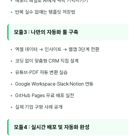
메모리 파일로 AI에게 맥락 기억시키기
분석
반복 실수 없애는 템플릿 저장법
마케팅
모듈3 : 나만의 자동화 툴 구축
재무·계약
B2B 영업도구
엑셀 데이터 → 인사이트 → 웹앱 3단계 전환
코딩 없이 맞춤형 CRM 직접 설계
일정
유튜브·PDF 자동 변환 실습
지식
Google Workspace·Slack·Notion 연동
용어사전
GitHub Pages 무료 배포 실전
트렌드 리포트
실제 기업 구형 사례 공개
칼럼
모듈4 : 실시간 배포 및 자동화 완성