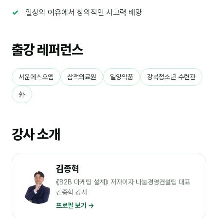
일상의 여유에서 창의적인 사고력 배양
분석
마케팅
출강 레퍼런스
재무·계약
B2B 영업도구
서운에스오엠
삼척의료원
일양약품
강북청소년 수련관
外
일정
지식
강사 소개
용어사전
트렌드 리포트
김종혁
《B2B 마케팅 설계》 저자이자 나눔경영컨설팅 대표
김종혁 강사
칼럼
프로필 보기 →