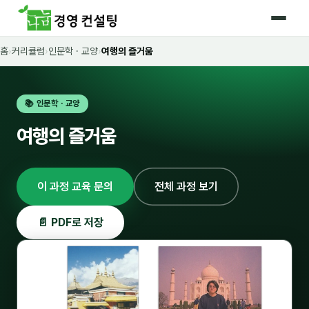
홈
›
커리큘럼
›
인문학 · 교양
›
여행의 즐거움
홈
커리큘럼
📚 인문학 · 교양
🛡️ 법정 의무교육 4종
여행의 즐거움
🤖 AI · IT 교육
16
📈 마케팅 · 영업
18
이 과정 교육 문의
전체 과정 보기
🤝 B2B 세일즈
13
📄 PDF로 저장
💼 비즈니스 스킬
13
🧭 경영전략 · 트렌드
8
🌏 글로벌 비즈니스
10