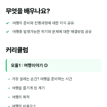
이상미
무엇을 배우나요?
이미루
이옥겸
여행의 준비와 진행과정에 대한 지식 공유
이인우
여행중 발생가능한 위기와 문제에 대한 해결방법 공유
임아라
커리큘럼
전승빈
정일영
모듈1 : 여행이야기 ①
조안나
조은아
가장 설레는 순간? 여행을 준비하는 시간
진나하
여행을 즐기게 된 계기
여행의 목적
최지혜
여행의 비용요소
홍은표