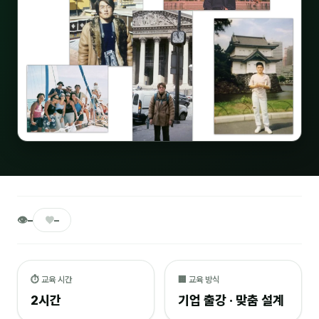
🎓 강사육성 · 교수법
4
🏭 산업 특화
5
💻 IT · 디지털
8
🎬 영상 · 콘텐츠
4
📊 프레젠테이션 · 기획
11
🚀 창업 · 커리어
13
🗣️ 외국어 강의
2
👁
♥
–
–
👥 리더십 · 조직
14
📚 인문학 · 교양
7
⏱ 교육 시간
🏢 교육 방식
2시간
기업 출강 · 맞춤 설계
🤲 협력강사 과정
15