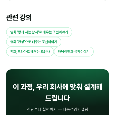
커뮤니티
토크
관련 강의
문서자료실
영상자료실
영화 '왕과 사는 남자'로 배우는 조선이야기
영화 '관상'으로 배우는 조선이야기
AI 웹앱
영화,드라마로 배우는 조선사
배낭여행과 음악이야기
등급 · 포인트
문의
1:1 문의
이 과정, 우리 회사에 맞춰 설계해
공지사항
드립니다
자주 묻는 질문
진단부터 실행까지 — 나눔경영컨설팅