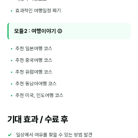
효과적인 여행일정 짜기
후기
대면교육 후기
모듈2 : 여행이야기 ②
담당자·교육생 피드백
추천 일본여행 코스
고객사 레퍼런스
추천 중국여행 코스
온라인강의 수강 후기
추천 유럽여행 코스
AI입문
추천 동남아여행 코스
추천 미국, 인도여행 코스
AI툴
전체 도구
기대 효과 / 수료 후
미팅·보고
일상에서 여유를 찾을 수 있는 방법 발견
제안·영업