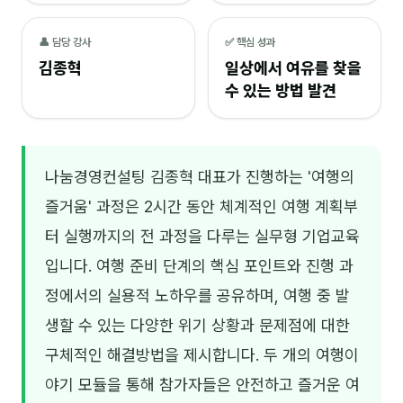
NEW
온라인강의
👤 담당 강사
✅ 핵심 성과
김종혁
일상에서 여유를 찾을
📈 B2B 마케팅
3
수 있는 방법 발견
🤖 AI 실무
2
🧭 기획·전략
1
나눔경영컨설팅 김종혁 대표가 진행하는 '여행의
강사
즐거움' 과정은 2시간 동안 체계적인 여행 계획부
터 실행까지의 전 과정을 다루는 실무형 기업교육
김종혁
입니다. 여행 준비 단계의 핵심 포인트와 진행 과
구자룡
정에서의 실용적 노하우를 공유하며, 여행 중 발
김경태
생할 수 있는 다양한 위기 상황과 문제점에 대한
김소연
구체적인 해결방법을 제시합니다. 두 개의 여행이
김의중
야기 모듈을 통해 참가자들은 안전하고 즐거운 여