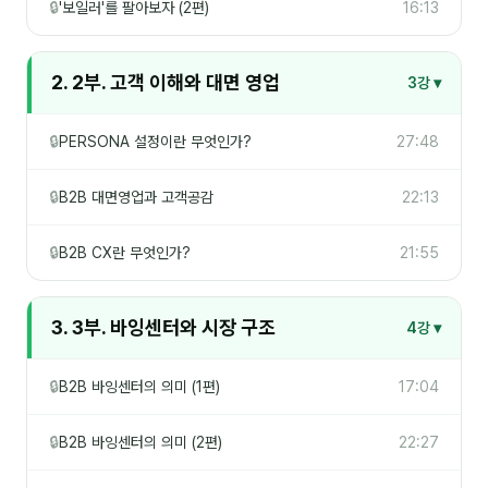
🔒
'보일러'를 팔아보자 (2편)
16:13
2. 2부. 고객 이해와 대면 영업
3강 ▾
🔒
PERSONA 설정이란 무엇인가?
27:48
🔒
B2B 대면영업과 고객공감
22:13
🔒
B2B CX란 무엇인가?
21:55
3. 3부. 바잉센터와 시장 구조
4강 ▾
🔒
B2B 바잉센터의 의미 (1편)
17:04
🔒
B2B 바잉센터의 의미 (2편)
22:27